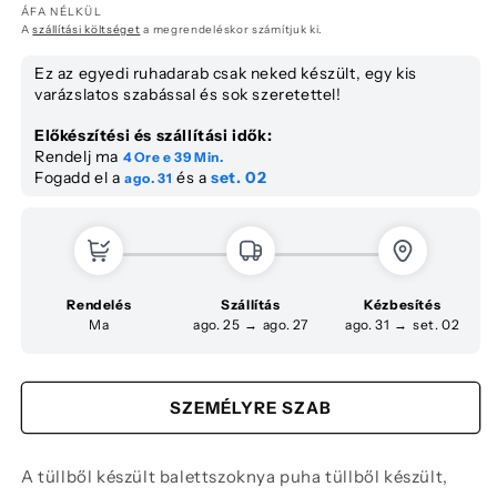
ÁFA NÉLKÜL
Next Tab
A
szállítási költséget
a megrendeléskor számítjuk ki.
Ez az egyedi ruhadarab csak neked készült, egy kis
varázslatos szabással és sok szeretettel!
Előkészítési és szállítási idők:
Rendelj ma
4 Ore e
39 Min.
Fogadd el a
és a
set. 02
Interface loading...
ago. 31
Rendelés
Szállítás
Kézbesítés
Ma
ago. 25
→
ago. 27
ago. 31
→
set. 02
SZEMÉLYRE SZAB
A tüllből készült balettszoknya puha tüllből készült,