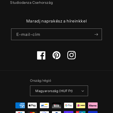
Studiodanza Csehország
Maradj naprakész a híreinkkel
E-mail-cím
Facebook
Pinterest
Instagram
Ország/régió
Magyarország (HUF Ft)
Fizetési
módok