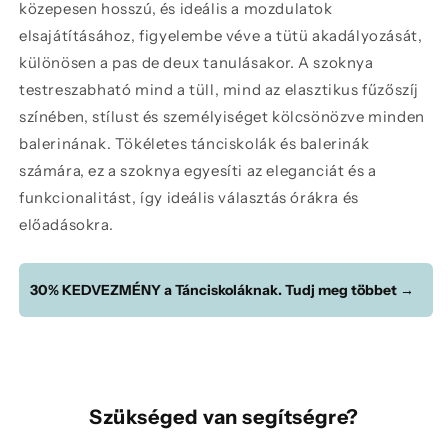
közepesen hosszú, és ideális a mozdulatok
elsajátításához, figyelembe véve a tütü akadályozását,
különösen a pas de deux tanulásakor. A szoknya
testreszabható mind a tüll, mind az elasztikus fűzőszíj
színében, stílust és személyiséget kölcsönözve minden
balerinának. Tökéletes tánciskolák és balerinák
számára, ez a szoknya egyesíti az eleganciát és a
funkcionalitást, így ideális választás órákra és
előadásokra.
30% KEDVEZMÉNY a Tánciskoláknak. Tudj meg többet →
Szükséged van segítségre?