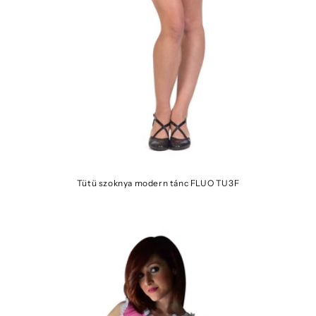
Tütü szoknya modern tánc FLUO TU3F