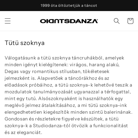
Ugrás a
1999 óta öltöztetjük a táncot
tartalomhoz
Kosár
G
Tütü szoknya
y
ű
Válogatásunk a tütü szoknya táncruhákból, amelyek
minden igényt kielégítenek: virágos, harang alakú,
j
Degas vagy romantikus stílusban, tökéletesek
t
jelmezként is. Alapvetőek a táncórákhoz és az
e
előadások próbáihoz, a tütü szoknya-k lehetővé teszik a
m
mozdulatok tanulmányozását ugyanazzal a térfogattal,
é
mint egy tutú. Alsószoknyaként is használhatók egy
meglévő jelmez átalakításához, a mi tütü szoknya-ink
n
elengedhetetlen kiegészítők minden szintű balerinának.
y
Gondosan és részletekre figyelve készültek, a tütü
:
szoknya-k a Studiodanza-tól ötvözik a funkcionalitást
és az eleganciát.