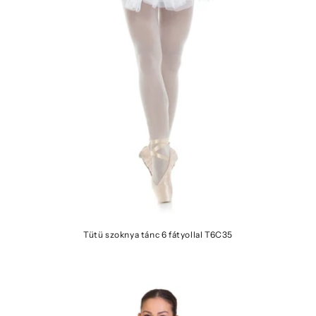
Tütü szoknya tánc 6 fátyollal T6C35