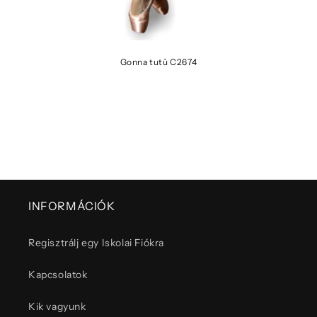
Gonna tutù C2674
INFORMÁCIÓK
Regisztrálj egy Iskolai Fiókra
Kapcsolatok
Kik vagyunk