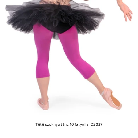
Tütü szoknya tánc 10 fátyollal C2627